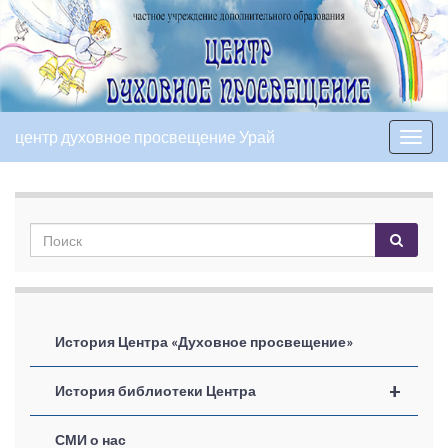
центр духовное просвещение Урай
Вкл/
выкл
нави
История Центра «Духовное просвещение»
+
История библиотеки Центра
СМИ о нас