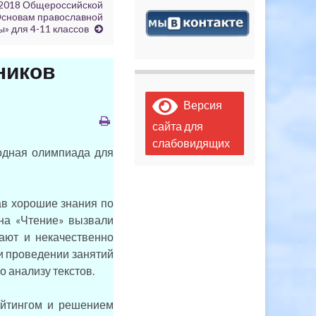
/2018 Общероссийской
Основам православной
ы» для 4-11 классов
ников
Версия
сайта для
слабовидящих
дная олимпиада для
в хорошие знания по
 на «Чтение» вызвали
ают и некачественно
и проведении занятий
 анализу текстов.
йтингом и решением