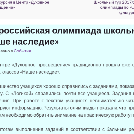
курсия в Центр «Духовное
Школьный тур 2017
ещение»
олимпиады по «
культур
российская олимпиада школь
ше наследие»
овано в
События
ре «Духовное просвещение» традиционно прошла ежего
 классов «Наше наследие».
ство учащихся хорошо справились с заданиями, показа
у. С «Логикой» справились почти все учащиеся. Задания
ения. При работе с текстом учащиеся невнимательно чит
руют информацию. Результаты олимпиады показали, что пр
ам необходимо обратить внимание на практическую работу по
гам выполнения заданий в соответствии с бальным ре