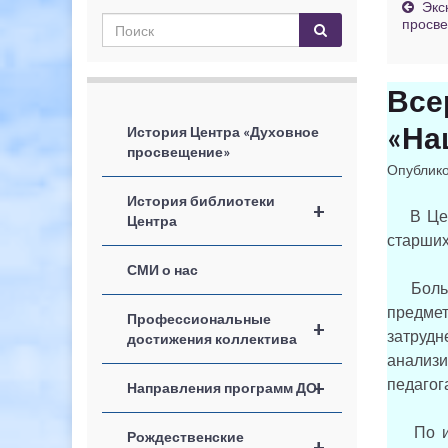
Экс
просв
Все
«На
История Центра «Духовное
просвещение»
Опублик
История библиотеки
+
В Цент
Центра
старших
СМИ о нас
Большин
предмет
Профессиональные
+
затрудн
достижения коллектива
анализи
педагог
+
Направления программ ДО
По ито
Рождественские
+