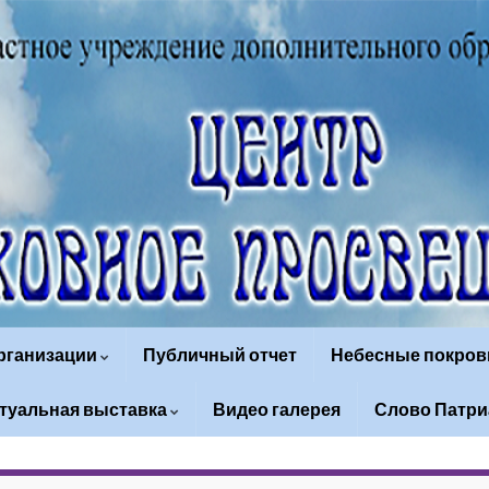
организации
Публичный отчет
Небесные покров
туальная выставка
Видео галерея
Слово Патри