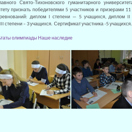
лавного Свято-Тихоновского гуманитарного университ
тету признать победителями 5 участников и призерами 11
ревнований: диплом I степени — 5 учащихся, диплом II 
III степени – 3 учащихся. Сертификат участника -5 учащихся.
ьтаты олимпиады Наше наследие