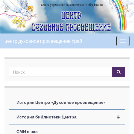
центр духовное просвещение Урай
Вкл/
выкл
нави
История Центра «Духовное просвещение»
+
История библиотеки Центра
СМИ о нас