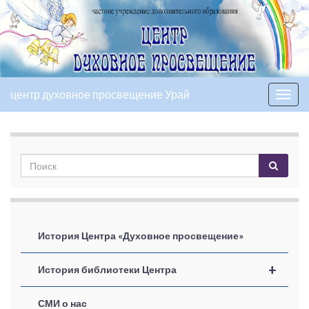
центр духовное просвещение Урай
Вкл/
выкл
нави
История Центра «Духовное просвещение»
+
История библиотеки Центра
СМИ о нас