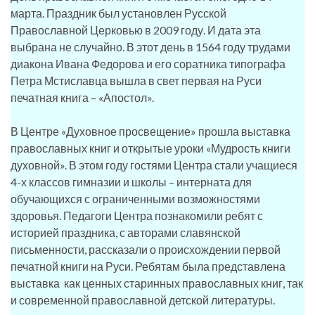
марта. Праздник был установлен Русской
Православной Церковью в 2009 году. И дата эта
выбрана не случайно. В этот день в 1564 году трудами
диакона Ивана Федорова и его соратника типографа
Петра Мстиславца вышла в свет первая на Руси
печатная книга – «Апостол».
В Центре «Духовное просвещение» прошла выставка
православных книг и открытые уроки «Мудрость книги
духовной». В этом году гостями Центра стали учащиеся
4-х классов гимназии и школы – интерната для
обучающихся с ограниченными возможностями
здоровья. Педагоги Центра познакомили ребят с
историей праздника, с авторами славянской
письменности, рассказали о происхождении первой
печатной книги на Руси. Ребятам была представлена
выставка как ценных старинных православных книг, так
и современной православной детской литературы.