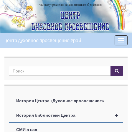
центр духовное просвещение Урай
Вкл/
выкл
нави
История Центра «Духовное просвещение»
+
История библиотеки Центра
СМИ о нас