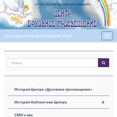
центр духовное просвещение Урай
Вкл/
выкл
нави
История Центра «Духовное просвещение»
+
История библиотеки Центра
СМИ о нас