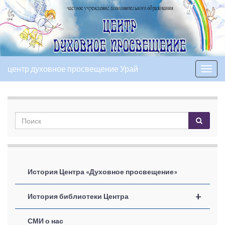
центр духовное просвещение Урай
Вкл/
выкл
нави
История Центра «Духовное просвещение»
+
История библиотеки Центра
СМИ о нас