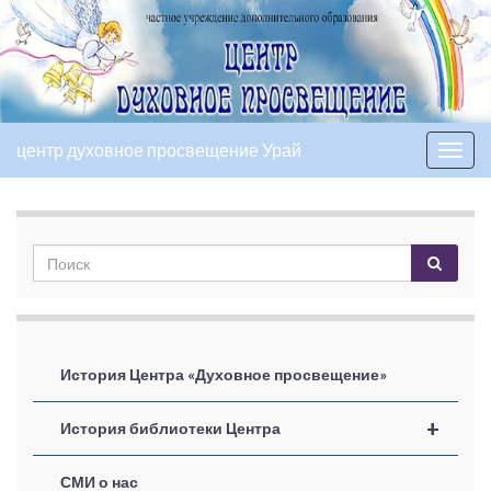
центр духовное просвещение Урай
Вкл/
выкл
нави
История Центра «Духовное просвещение»
+
История библиотеки Центра
СМИ о нас