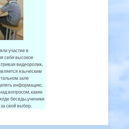
яли участие в
ля себя высокое
атривая видеоролик,
 является языческим
итальном зале
еделять информацию,
над вопросом, какие
В ходе беседы,ученики
за свой выбор.