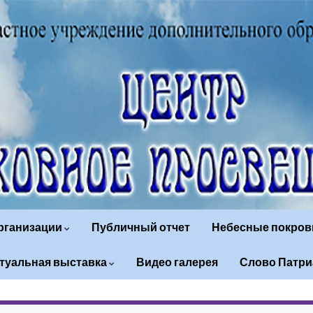
организации
Публичный отчет
Небесные покров
туальная выставка
Видео галерея
Слово Патри