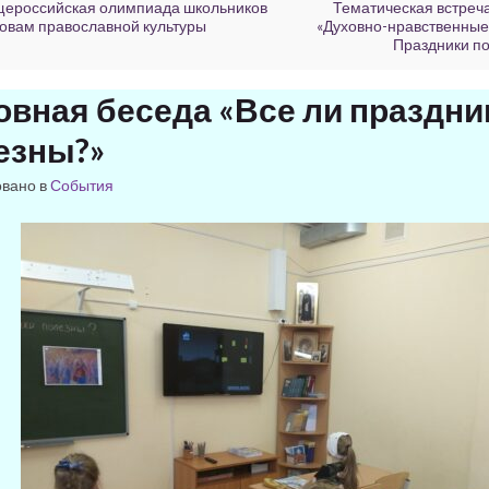
ероссийская олимпиада школьников
Тематическая встреча
овам православной культуры
«Духовно-нравственные 
Праздники п
овная беседа «Все ли праздни
езны?»
овано в
События