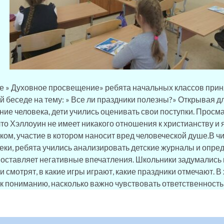
е » Духовное просвещение» ребята начальных классов прин
й беседе на тему: » Все ли праздники полезны?» Открывая д
ние человека, дети учились оценивать свои поступки. Просм
что Хэллоуин не имеет никакого отношения к христианству и
ком, участие в котором наносит вред человеческой душе.В ч
еки, ребята учились анализировать детские журналы и опр
 оставляет негативные впечатления. Школьники задумались 
и смотрят, в какие игры играют, какие праздники отмечают. 
к пониманию, насколько важно чувствовать ответственность 