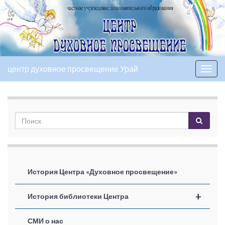
центр духовное просвещение Урай
Вкл/
выкл
нави
История Центра «Духовное просвещение»
+
История библиотеки Центра
СМИ о нас