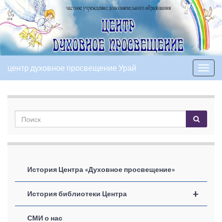
центр духовное просвещение Урай
Вкл/
выкл
нави
История Центра «Духовное просвещение»
+
История библиотеки Центра
СМИ о нас