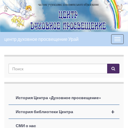
центр духовное просвещение Урай
Вкл/
выкл
нави
История Центра «Духовное просвещение»
+
История библиотеки Центра
СМИ о нас