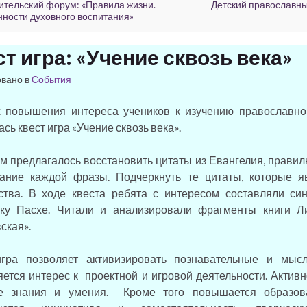
ительский форум: «Правила жизни.
Детский православн
ности духовного воспитания»
т игра: «Учение сквозь века»
овано в
События
 повышения интереса учеников к изучению православно
сь квест игра «Учение сквозь века».
м предлагалось восстановить цитаты из Евангелия, правил
чание каждой фразы. Подчеркнуть те цитаты, которые 
тва. В ходе квеста ребята с интересом составляли си
ику Пасхе. Читали и анализировали фрагменты книги 
ская».
игра позволяет активизировать познавательные и мыс
ется интерес к проектной и игровой деятельности. Актив
ке знания и умения. Кроме того повышается образова