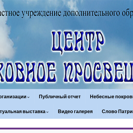
организации
Публичный отчет
Небесные покров
туальная выставка
Видео галерея
Слово Патри