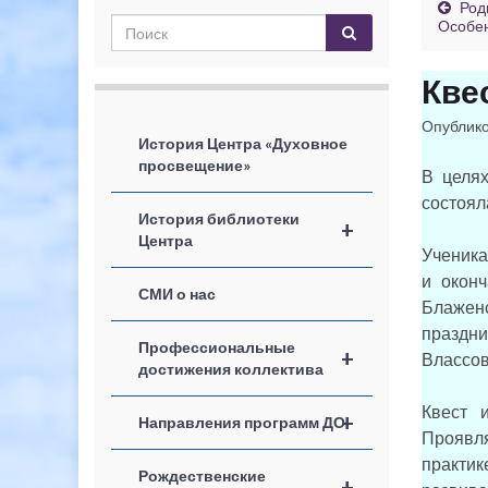
Род
Особен
Квес
Опублик
История Центра «Духовное
просвещение»
В целях
состояла
История библиотеки
+
Центра
Ученика
и окон
СМИ о нас
Блаженс
праздн
Профессиональные
+
Влассов
достижения коллектива
Квест 
+
Направления программ ДО
Проявля
практи
Рождественские
+