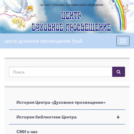
центр духовное просвещение Урай
Вкл/
выкл
нави
История Центра «Духовное просвещение»
+
История библиотеки Центра
СМИ о нас