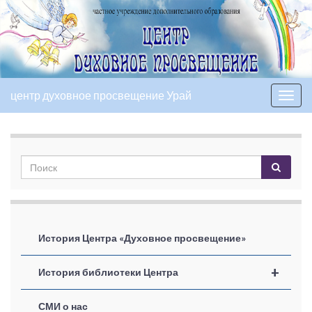
центр духовное просвещение Урай
Вкл/
выкл
нави
История Центра «Духовное просвещение»
+
История библиотеки Центра
СМИ о нас