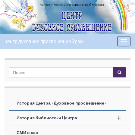
центр духовное просвещение Урай
Вкл/
выкл
нави
История Центра «Духовное просвещение»
+
История библиотеки Центра
СМИ о нас