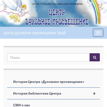
центр духовное просвещение Урай
Вкл/
выкл
нави
История Центра «Духовное просвещение»
+
История библиотеки Центра
СМИ о нас