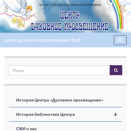
центр духовное просвещение Урай
Вкл/
выкл
нави
История Центра «Духовное просвещение»
+
История библиотеки Центра
СМИ о нас