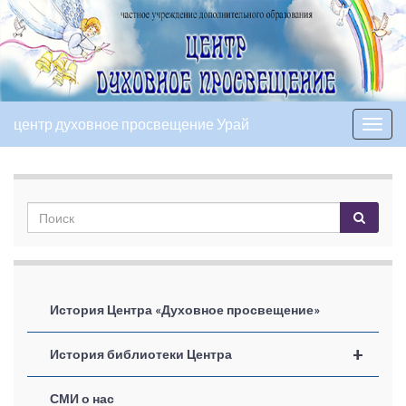
центр духовное просвещение Урай
Вкл/
выкл
нави
История Центра «Духовное просвещение»
+
История библиотеки Центра
СМИ о нас