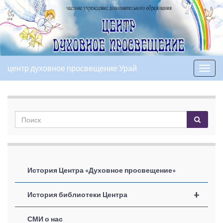
центр духовное просвещение Урай
Вкл/
выкл
нави
История Центра «Духовное просвещение»
+
История библиотеки Центра
СМИ о нас