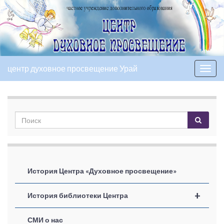
центр духовное просвещение Урай
Вкл/
выкл
нави
История Центра «Духовное просвещение»
+
История библиотеки Центра
СМИ о нас