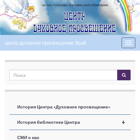
центр духовное просвещение Урай
Вкл/
выкл
нави
История Центра «Духовное просвещение»
+
История библиотеки Центра
СМИ о нас