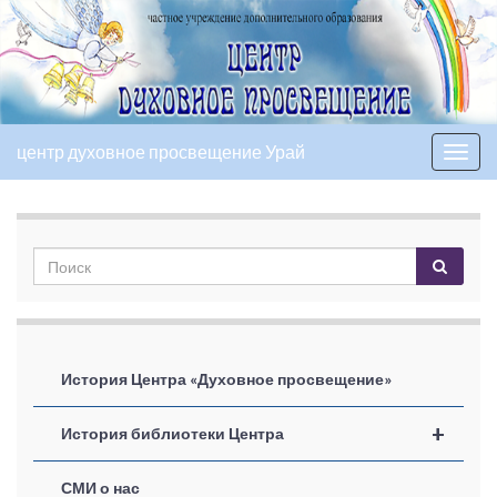
центр духовное просвещение Урай
Вкл/
выкл
нави
История Центра «Духовное просвещение»
+
История библиотеки Центра
СМИ о нас