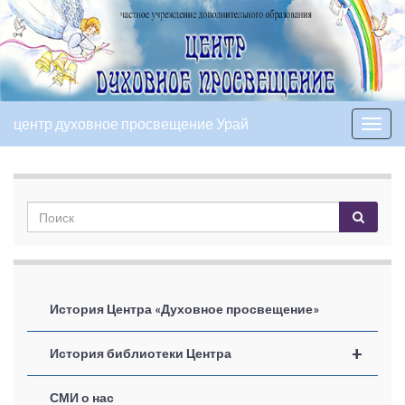
центр духовное просвещение Урай
Вкл/
выкл
нави
История Центра «Духовное просвещение»
+
История библиотеки Центра
СМИ о нас