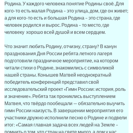
Родина. У каждого человека понятие Родины своё. Для
кого-то есть малая Родина – это улица, дом, где он живет;
а для кого-то есть и большая Родина – это страна, где
человек родился и вырос. Родина – то место, где
человеку хорошо всей душой и всем сердцем.
Что значит любить Родину, отчизну, страну? В канун
празднования Дня России ребята летного лагеря
подготовили праздничное мероприятие, на котором
читали стихи о Родине, знакомились с символикой
нашей страны. Конышев Матвей неоднократный
победитель конференций представил свой
исследовательский проект «Гимн России: история, роль
и значение». Ребята так прониклись выступлением
Матвея, что твёрдо пообещали — обязательно выучить
гимн России наизусть. В завершении мероприятия его
участники дружно исполнили песню о Родине и подвели
итог: «Самая главная задача всех людей на Земле –
помнить о том, что стран на свете много, а дом у нас