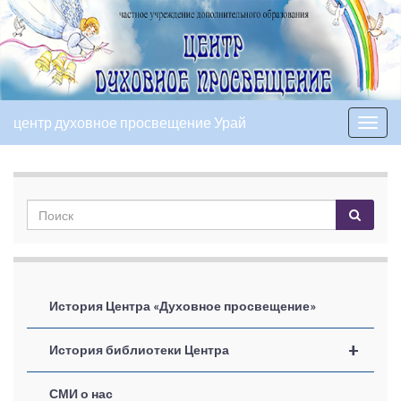
центр духовное просвещение Урай
Вкл/
выкл
нави
История Центра «Духовное просвещение»
+
История библиотеки Центра
СМИ о нас