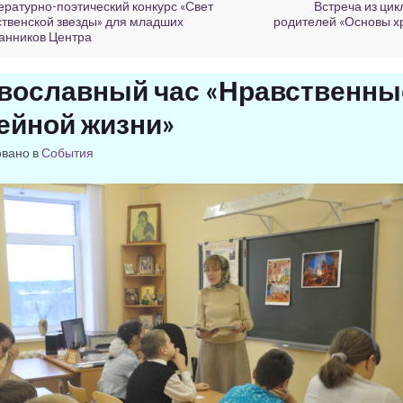
ературно-поэтический конкурс «Свет
Встреча из цик
твенской звезды» для младших
родителей «Основы х
анников Центра
вославный час «Нравственны
ейной жизни»
овано в
События