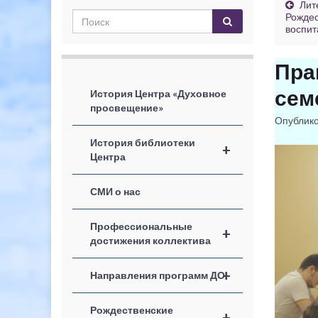
Лит
Рождес
воспит
Пра
сем
История Центра «Духовное
просвещение»
Опублик
История библиотеки
+
Центра
СМИ о нас
Профессиональные
+
достижения коллектива
+
Направления программ ДО
Рождественские
+