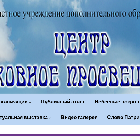
организации
Публичный отчет
Небесные покров
туальная выставка
Видео галерея
Слово Патри