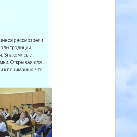
ащиеся рассмотрели
нали традиции
я. Знакомясь с
мьи. Открывая для
и к пониманию, что