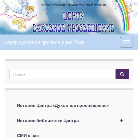
центр духовное просвещение Урай
Вкл/
выкл
нави
История Центра «Духовное просвещение»
+
История библиотеки Центра
СМИ о нас