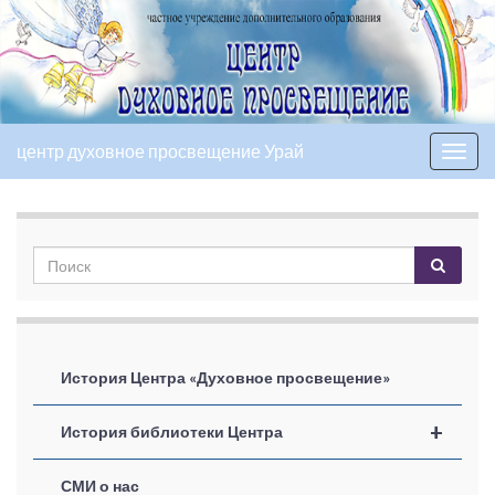
центр духовное просвещение Урай
Вкл/
выкл
нави
История Центра «Духовное просвещение»
+
История библиотеки Центра
СМИ о нас