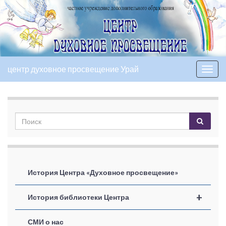
центр духовное просвещение Урай
Вкл/
выкл
нави
История Центра «Духовное просвещение»
+
История библиотеки Центра
СМИ о нас