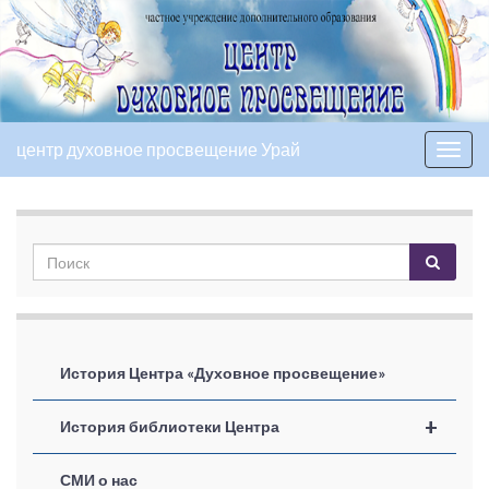
центр духовное просвещение Урай
Вкл/
выкл
нави
История Центра «Духовное просвещение»
+
История библиотеки Центра
СМИ о нас