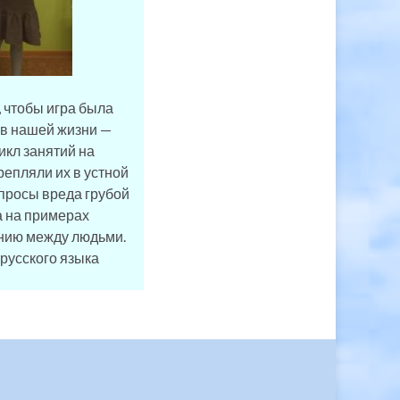
 чтобы игра была
 в нашей жизни —
икл занятий на
репляли их в устной
опросы вреда грубой
а на примерах
анию между людьми.
 русского языка