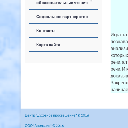
образовательные чтения
Социальное партнерство
Контакты
Играть 
познава
Карта сайта
анализи
которых
речи, а
речи. И
доказыв
Закрепл
начинает
Центр "Духовное просвещение" © 2016
ООО "Апельсин" © 2016