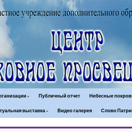
организации
Публичный отчет
Небесные покров
туальная выставка
Видео галерея
Слово Патри