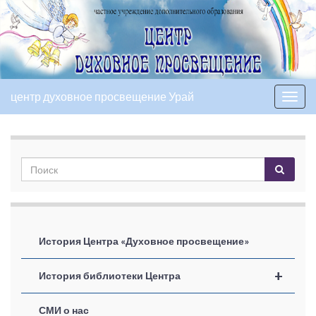
центр духовное просвещение Урай
Вкл/
выкл
нави
История Центра «Духовное просвещение»
+
История библиотеки Центра
СМИ о нас