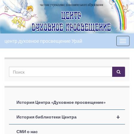
центр духовное просвещение Урай
Вкл/
выкл
нави
История Центра «Духовное просвещение»
+
История библиотеки Центра
СМИ о нас