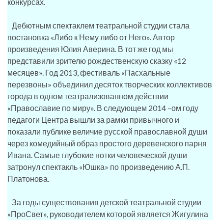
конкурсах.
Дебютным спектаклем театральной студии стала
постановка «Либо к Нему либо от Него». Автор
произведения Юлия Аверина. В тот же год мы
представили зрителю рождественскую сказку «12
месяцев». Год 2013, фестиваль «Пасхальные
перезвоны» объединил десяток творческих коллективов
города в одном театрализованном действии
«Православие по миру». В следующем 2014 –ом году
педагоги Центра вышли за рамки привычного и
показали публике величие русской православной души
через комедийный образ простого деревенского парня
Ивана. Самые глубокие нотки человеческой души
затронул спектакль «Юшка» по произведению А.П.
Платонова.
За годы существования детской театральной студии
«ПроСвет», руководителем которой является Жигулина