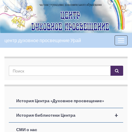
центр духовное просвещение Урай
Вкл/
выкл
нави
История Центра «Духовное просвещение»
+
История библиотеки Центра
СМИ о нас