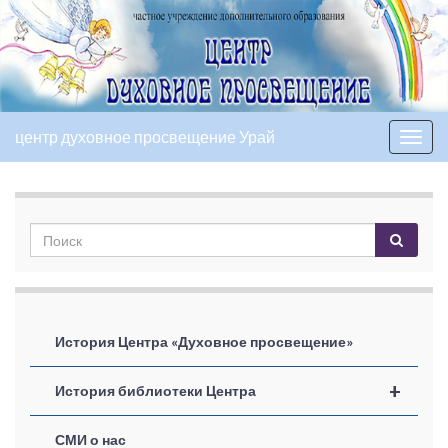
центр духовное просвещение Урай
Вкл/
выкл
нави
История Центра «Духовное просвещение»
+
История библиотеки Центра
СМИ о нас