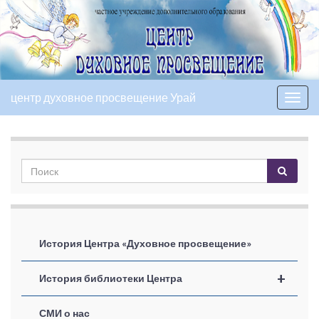
центр духовное просвещение Урай
Вкл/
выкл
нави
История Центра «Духовное просвещение»
+
История библиотеки Центра
СМИ о нас