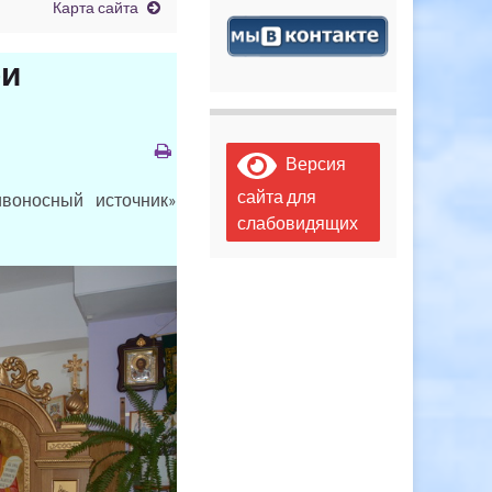
Карта сайта
ри
Версия
сайта для
носный источник»
слабовидящих