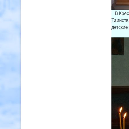
В Крест
Таинств
детские