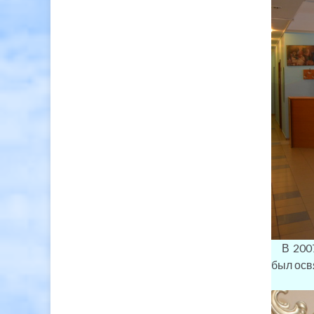
В 2007 
был осв