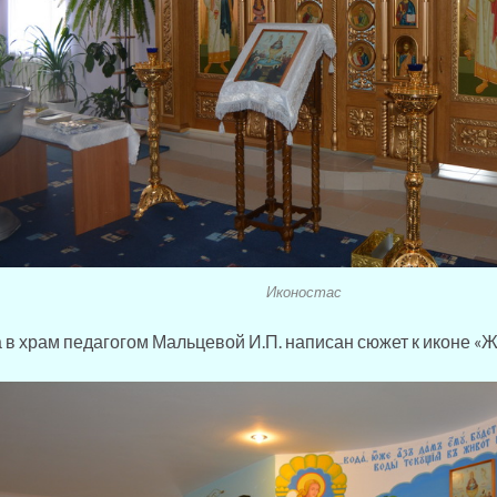
Иконостас
 в храм педагогом Мальцевой И.П. написан сюжет к иконе «