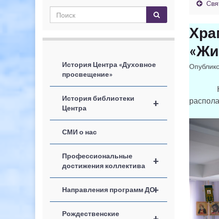
Свя
Хра
«Жи
История Центра «Духовное
Опублик
просвещение»
Крести
История библиотеки
распола
+
Центра
СМИ о нас
Профессиональные
+
достижения коллектива
+
Направления программ ДО
Рождественские
+