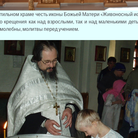
ильном храме честь иконы Божьей Матери «Живоносный ис
о крещения как над взрослыми, так и над маленькими деть
 молебны, молитвы перед учением.