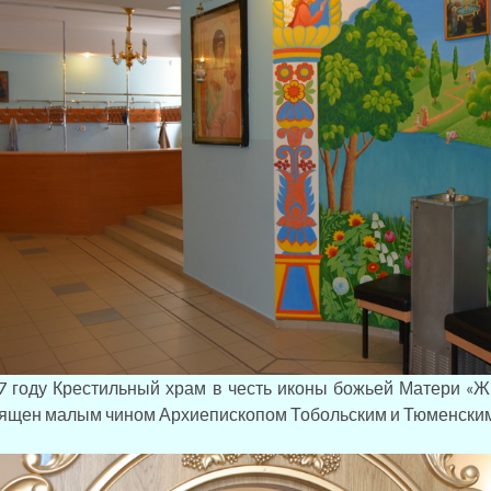
году Крестильный храм в честь иконы божьей Матери «Ж
ящен малым чином Архиепископом Тобольским и Тюменски