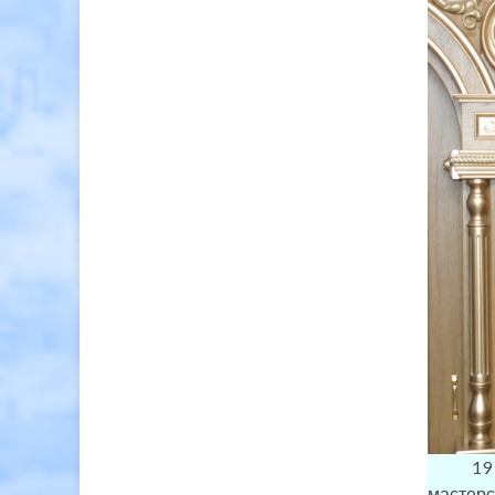
19 мая
мастерск