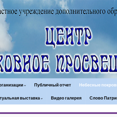
организации
Публичный отчет
Небесные покров
туальная выставка
Видео галерея
Слово Патри