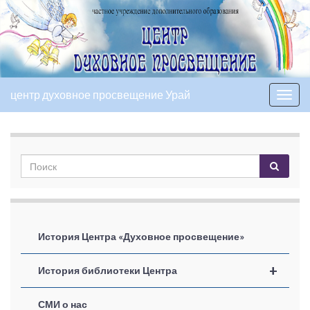
центр духовное просвещение Урай
Вкл/
выкл
нави
История Центра «Духовное просвещение»
+
История библиотеки Центра
СМИ о нас