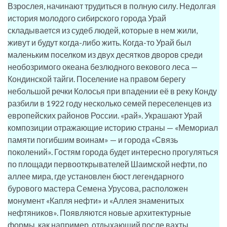
Взрослея, начинают трудиться в полную силу. Недолгая
история молодого сибирского города Урай
складывается из судеб людей, которые в нем жили,
живут и будут когда-либо жить. Когда-то Урай был
маленьким поселком из двух десятков дворов среди
необозримого океана безлюдного векового леса —
Кондинской тайги. Поселение на правом берегу
небольшой речки Колосья при впадении её в реку Конду
разбили в 1922 году несколько семей переселенцев из
европейских районов России. «рай». Украшают Урай
композиции отражающие историю страны — «Мемориал
памяти погибшим воинам» — и города «Связь
поколений». Гостям города будет интересно прогуляться
по площади первооткрывателей Шаимской нефти, по
аллее мира, где установлен бюст легендарного
бурового мастера Семена Урусова, расположен
монумент «Капля нефти» и «Аллея знаменитых
нефтяников». Появляются новые архитектурные
формы, как например, отдыхающий после вахты