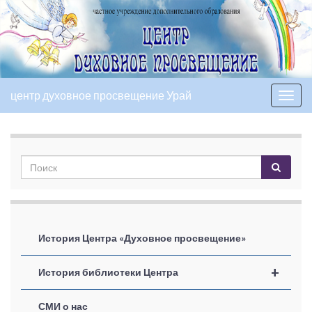
центр духовное просвещение Урай
Вкл/
выкл
нави
История Центра «Духовное просвещение»
+
История библиотеки Центра
СМИ о нас