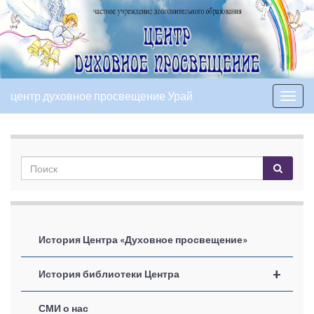
центр духовное просвещение Урай
Вкл/
выкл
нави
История Центра «Духовное просвещение»
+
История библиотеки Центра
СМИ о нас