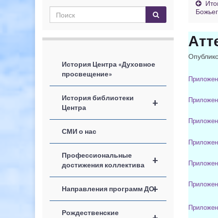
Ито
Божьег
Атт
Опублик
История Центра «Духовное
просвещение»
Приложен
История библиотеки
Приложен
+
Центра
Приложен
СМИ о нас
Приложен
Профессиональные
+
Приложен
достижения коллектива
Приложен
+
Направления программ ДО
Приложен
Рождественские
+