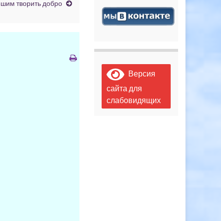
шим творить добро
Версия
сайта для
слабовидящих