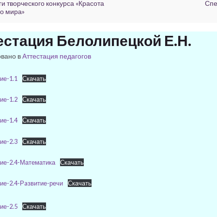
ги творческого конкурса «Красота
Спе
о мира»
естация Белолипецкой Е.Н.
овано в
Аттестация педагогов
ие-1.1
Скачать
ие-1.2
Скачать
ие-1.4
Скачать
ие-2.3
Скачать
ие-2.4-Математика
Скачать
ие-2.4-Рaзвитие-речи
Скачать
ие-2.5
Скачать